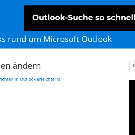
cks rund um Microsoft Outlook
ien ändern
Us
chten in Outlook erleichtern!