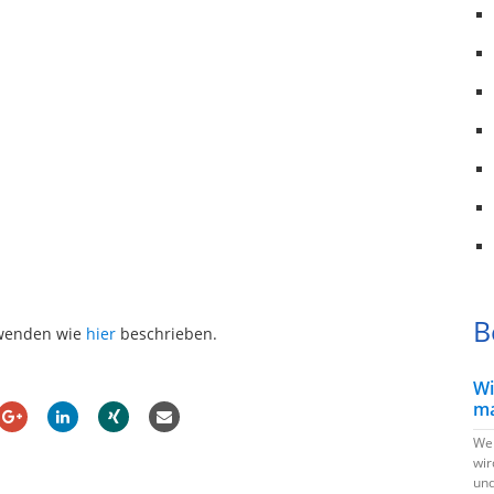
B
nwenden wie
hier
beschrieben.
Wi
ma
Wen
wir
und