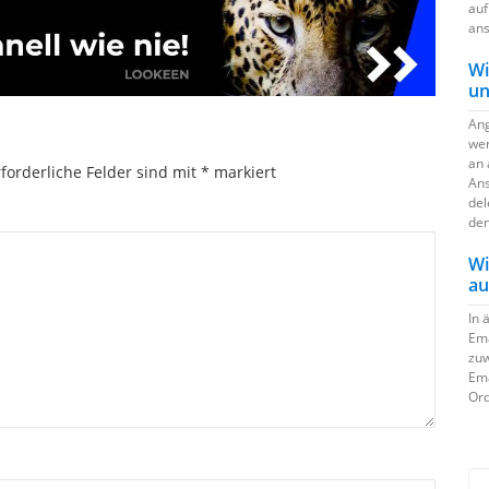
auf
ans
Wi
un
Ang
wer
an 
forderliche Felder sind mit
*
markiert
Ans
del
den
Wi
au
In 
Ema
zuw
Ema
Ord