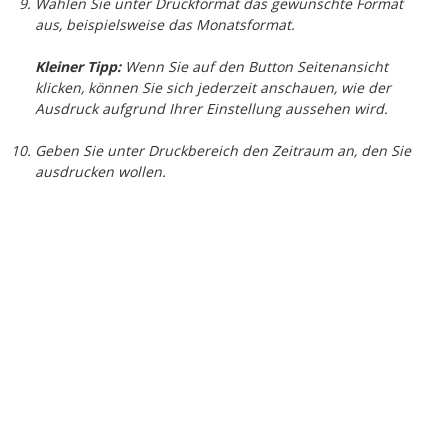
Wählen Sie unter
Druckformat
das gewünschte Format
aus, beispielsweise das
Monatsformat
.
Kleiner Tipp:
Wenn Sie auf den Button
Seitenansicht
klicken, können Sie sich jederzeit anschauen, wie der
Ausdruck aufgrund Ihrer Einstellung aussehen wird.
Geben Sie unter
Druckbereich
den Zeitraum an, den Sie
ausdrucken wollen.
Klicken Sie auf
Seite einrichten
, und legen Sie fest, auf wie
vielen Seiten und mit welchen Schrifteinstellungen
gedruckt werden soll.
Außerdem können Sie noch die Kopf- und Fußzeilen
anpassen und das Papierformat, die Ausrichtung und die
Ränder wählen (Registerblätter
Kopfzeilen/Fußzeilen
und
Papier
).