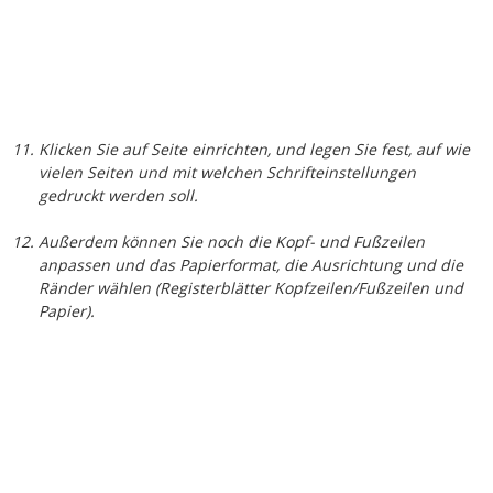
Sobald Sie alle Einstellungen getroffen haben, lassen Sie
sich die Seitenansicht (Mausklick auf
Button Seitenansicht
)
zeigen und starten das Drucken mit
OK
.
Nach dem Drucken entfernen Sie wieder das Häkchen vor
„Leerer Kalender“: Sonst werden der normale und der für
den Ausdruck angelegte Kalender auf dem Bildschirm
nebeneinander angezeigt. Sie können den leeren Kalender
auch löschen, wenn Sie ihn nicht mehr brauchen. Falls
doch lässt er sich ja schnell wieder anlegen.