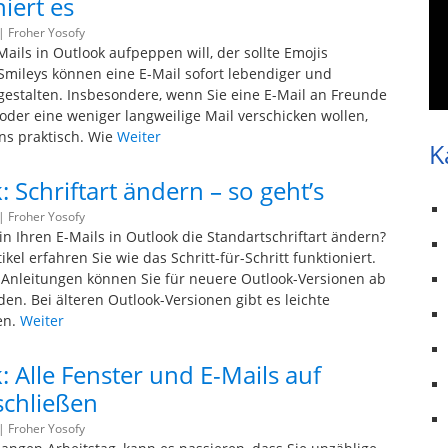
iert es
 |
Froher Yosofy
ails in Outlook aufpeppen will, der sollte Emojis
Smileys können eine E-Mail sofort lebendiger und
gestalten. Insbesondere, wenn Sie eine E-Mail an Freunde
 oder eine weniger langweilige Mail verschicken wollen,
ns praktisch. Wie
Weiter
K
 Schriftart ändern – so geht’s
 |
Froher Yosofy
in Ihren E-Mails in Outlook die Standartschriftart ändern?
ikel erfahren Sie wie das Schritt-für-Schritt funktioniert.
 Anleitungen können Sie für neuere Outlook-Versionen ab
en. Bei älteren Outlook-Versionen gibt es leichte
en.
Weiter
: Alle Fenster und E-Mails auf
schließen
 |
Froher Yosofy