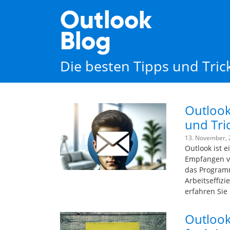
Outlook
Blog
Die besten Tipps und Tri
Outlook
und Tri
13. November,
Outlook ist 
Empfangen vo
das Programm
Arbeitseffizi
erfahren Sie
Outlook