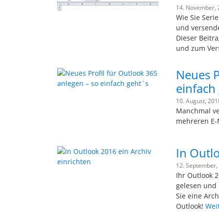
14. November,
Wie Sie Seri
und versende
Dieser Beitra
und zum Ver
Neues P
einfach
10. August, 20
Manchmal ver
mehreren E-M
In Outl
12. September,
Ihr Outlook 2
gelesen und 
Sie eine Arc
Outlook!
Wei