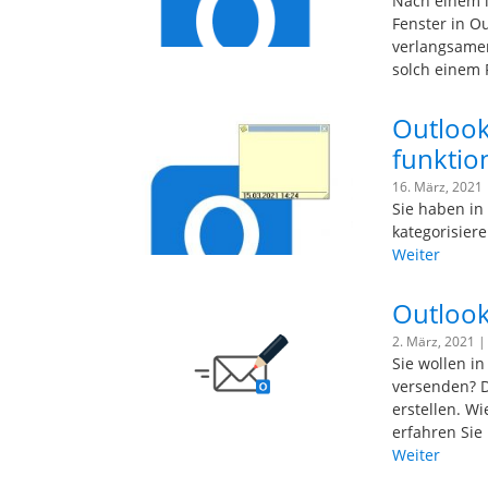
Nach einem l
Fenster in O
verlangsamen
solch einem F
Outlook
funktion
16. März, 2021
Sie haben in
kategorisiere
Weiter
Outlook:
2. März, 2021 
Sie wollen i
versenden? D
erstellen. Wi
erfahren Sie 
Weiter