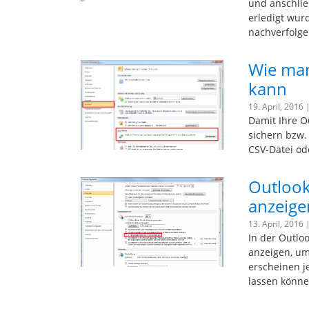
und anschlie
erledigt wur
nachverfolg
Wie man
kann
19. April, 2016 
Damit Ihre O
sichern bzw. 
CSV-Datei od
Outlook
anzeige
13. April, 2016 
In der Outlo
anzeigen, um
erscheinen je
lassen könn