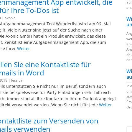
nmanagement App entwickelt, die
auf
ans
für Ihre To-Dos ist
0 |
axonic
Wi
e Aufgabenmanagement Tool Wunderlist wird am 06. Mai
un
llt. Viele Nutzer sind jetzt auf der Suche nach einer
Ang
 Die Axonic GmbH hat ein Produkt entwickelt, das diese
wer
ßt. Zenkit ist eine Aufgabenmanagement-App, die zum
an 
se Ihrer
Weiter
Ans
del
den
llen Sie eine Kontaktliste für
mails in Word
Wi
au
 2018 |
Jessica
ils unterstützen Sie nicht nur im Beruf, sondern auch
In 
Ema
 sie beispielsweise für Party-Einladungen sehr hilfreich
zuw
icht immer sind all Ihre Kontakte in Ihrem Outlook angelegt
Ema
irekt verwendet werden. Wenn Sie nicht für jede
Weiter
Ord
ontaktliste zum Versenden von
ails verwenden