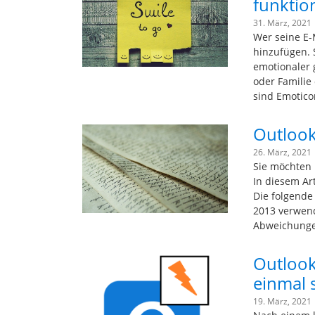
funktion
31. März, 2021
Wer seine E-M
hinzufügen. 
emotionaler 
oder Familie
sind Emotico
Outlook:
26. März, 2021
Sie möchten 
In diesem Art
Die folgende
2013 verwend
Abweichung
Outlook
einmal 
19. März, 2021