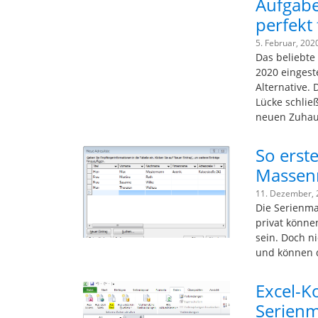
Aufgabe
perfekt 
5. Februar, 202
Das beliebt
2020 eingeste
Alternative.
Lücke schlie
neuen Zuhau
So erste
Massen
11. Dezember,
Die Serienma
privat können
sein. Doch n
und können d
Excel-K
Serienm