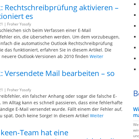
: Rechtschreibprüfung aktivieren –
ioniert es
21 |
Froher Yosofy
 schleichen sich beim Verfassen einer E-Mail
fehler ein, die übersehen werden. Um dem vorzubeugen,
infach die automatische Outlook Rechtschreibprüfung
ie das funktioniert, erfahren Sie in diesem Artikel. Die
r neuere Outlook-Versionen ab 2010 finden
Weiter
: Versendete Mail bearbeiten – so
21 |
Froher Yosofy
B
eibfehler, ein falscher Anhang oder sogar die falsche E-
 Im Alltag kann es schnell passieren, dass eine fehlerhafte
Wi
tändige E-Mail versendet wurde. Fällt einem der Fehler auf,
ma
zu spät. Doch keine Sorge! In diesem Artikel
Weiter
Wen
keen-Team hat eine
wir
und