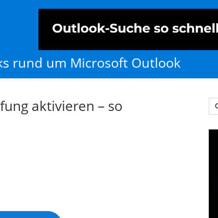
cks rund um Microsoft Outlook
fung aktivieren – so
Us