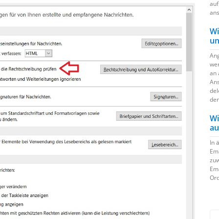
auf
ans
Wi
un
Ang
wer
an 
Ans
del
den
Wi
au
In 
Ema
zuw
Ema
Ord