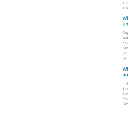
auf
ans
Wi
un
Ang
wer
an 
Ans
del
den
Wi
au
In 
Ema
zuw
Ema
Ord