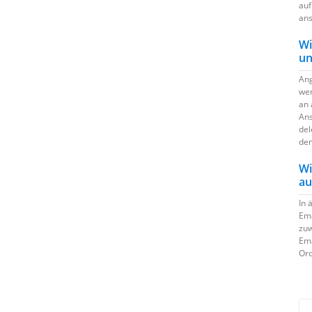
auf
ans
Wi
un
Ang
wer
an 
Ans
del
den
Wi
au
In 
Ema
zuw
Ema
Ord