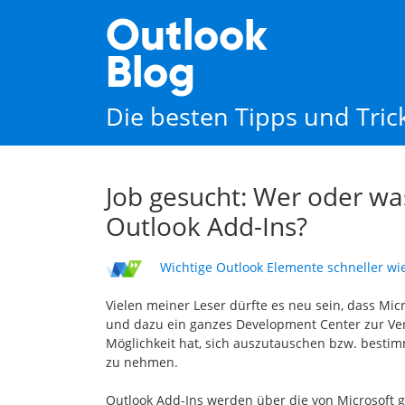
Outlook
Blog
Die besten Tipps und Tri
Job gesucht: Wer oder was
Outlook Add-Ins?
Wichtige Outlook Elemente schneller wi
Vielen meiner Leser dürfte es neu sein, dass Mic
und dazu ein ganzes Development Center zur Verf
Möglichkeit hat, sich auszutauschen bzw. bestim
zu nehmen.
Outlook Add-Ins werden über die von Microsoft ge