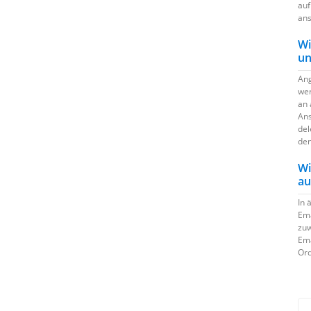
auf
ans
Wi
un
Ang
wer
an 
Ans
del
den
Wi
au
In 
Ema
zuw
Ema
Ord