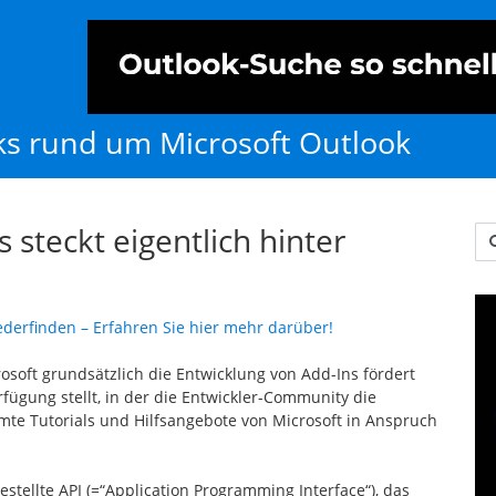
cks rund um Microsoft Outlook
 steckt eigentlich hinter
Us
ederfinden – Erfahren Sie hier mehr darüber!
rosoft grundsätzlich die Entwicklung von Add-Ins fördert
ügung stellt, in der die Entwickler-Community die
mte Tutorials und Hilfsangebote von Microsoft in Anspruch
stellte API (=“Application Programming Interface“), das