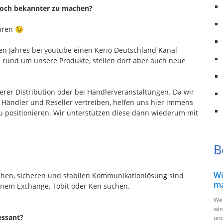
och bekannter zu machen?
hren 😉
zen Jahres bei youtube einen Kerio Deutschland Kanal
s rund um unsere Produkte, stellen dort aber auch neue
rer Distribution oder bei Händlerveranstaltungen. Da wir
 Händler und Reseller vertreiben, helfen uns hier immens
zu positionieren. Wir unterstützen diese dann wiederum mit
B
?
Wi
achen, sicheren und stabilen Kommunikationlösung sind
ma
einem Exchange, Tobit oder Ken suchen.
Wen
wir
essant?
und