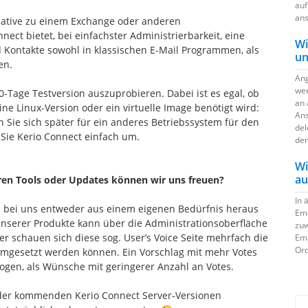
auf
ans
ernative zu einem Exchange oder anderen
ect bietet, bei einfachster Administrierbarkeit, eine
Wi
 Kontakte sowohl in klassischen E-Mail Programmen, als
un
en.
Ang
wer
30-Tage Testversion auszuprobieren. Dabei ist es egal, ob
an 
ne Linux-Version oder ein virtuelle Image benötigt wird:
Ans
n Sie sich später für ein anderes Betriebssystem für den
del
 Sie Kerio Connect einfach um.
den
Wi
au
ren Tools oder Updates können wir
uns freuen?
In 
en bei uns entweder aus einem eigenen Bedürfnis heraus
Ema
nserer Produkte kann über die Administrationsoberfläche
zuw
er schauen sich diese sog. User’s Voice Seite mehrfach die
Ema
Ord
mgesetzt werden können. Ein Vorschlag mit mehr Votes
zogen, als Wünsche mit geringerer Anzahl an Votes.
e der kommenden Kerio Connect Server-Versionen