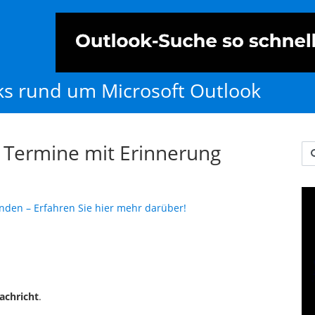
cks rund um Microsoft Outlook
 Termine mit Erinnerung
Us
inden – Erfahren Sie hier mehr darüber!
achricht
.