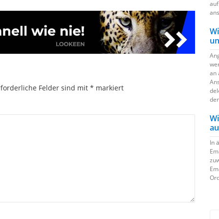
auf
ans
Wi
un
Ang
wer
an 
Ans
forderliche Felder sind mit
*
markiert
del
den
Wi
au
In 
Ema
zuw
Ema
Ord