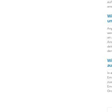
auf
ans
Wi
un
Ang
wer
an 
Ans
del
den
Wi
au
In 
Ema
zuw
Ema
Ord