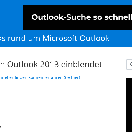
cks rund um Microsoft Outlook
in Outlook 2013 einblendet
Us
hneller finden können, erfahren Sie hier!
e
.