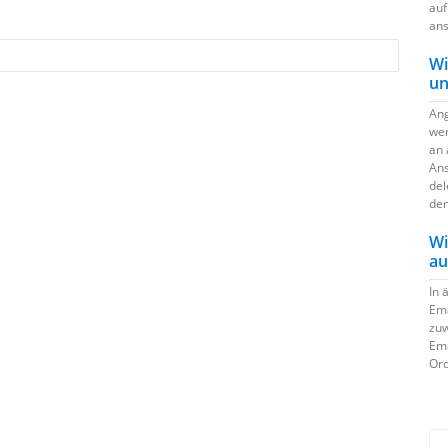
auf
ans
Wi
un
Ang
wer
an 
Ans
del
den
Wi
au
In 
Ema
zuw
Ema
Ord