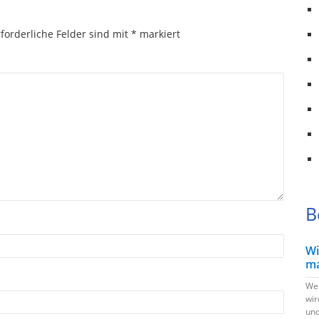
forderliche Felder sind mit
*
markiert
B
Wi
ma
Wen
wir
und