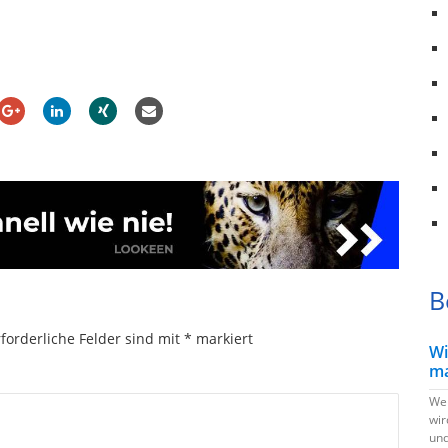
B
forderliche Felder sind mit
*
markiert
Wi
ma
Wen
wir
und