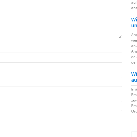
auf
ans
Wi
un
Ang
wer
an 
Ans
del
den
Wi
au
In 
Ema
zuw
Ema
Ord