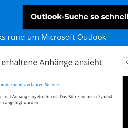
cks rund um Microsoft Outlook
 erhaltene Anhänge ansieht
Us
nden können, erfahren Sie hier!
ail mit Anhang eingetroffen ist. Das Büroklammern-Symbol
ien angefügt wurden: