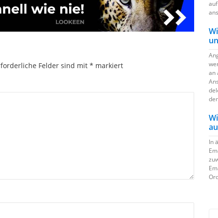
auf
ans
Wi
un
Ang
wer
forderliche Felder sind mit
*
markiert
an 
Ans
del
den
Wi
au
In 
Ema
zuw
Ema
Ord