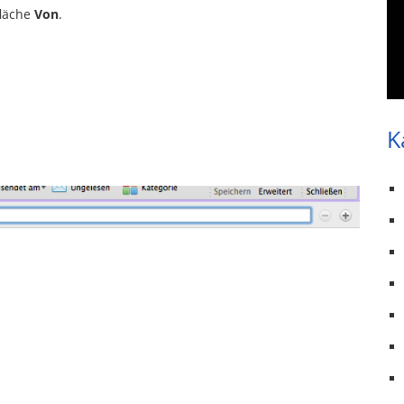
fläche
Von
.
K