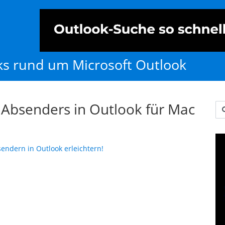
cks rund um Microsoft Outlook
 Absenders in Outlook für Mac
Us
ndern in Outlook erleichtern!