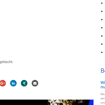
gelöscht.
B
Wi
ma
Wen
wir
und