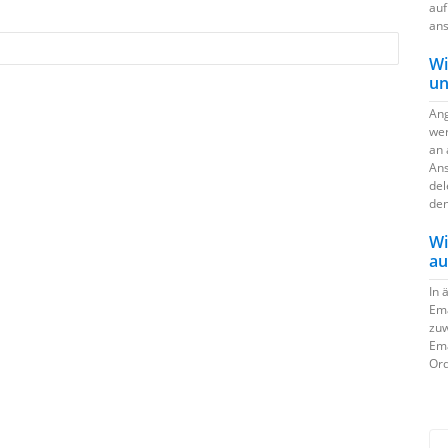
auf
ans
Wi
un
Ang
wer
an 
Ans
del
den
Wi
au
In 
Ema
zuw
Ema
Ord