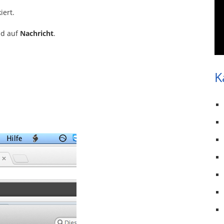
iert.
nd auf
Nachricht
.
K