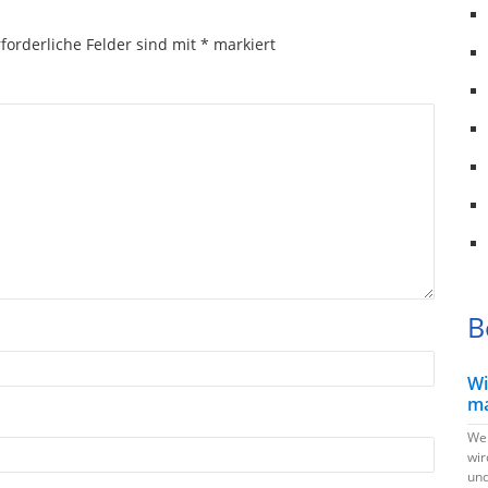
forderliche Felder sind mit
*
markiert
B
Wi
ma
Wen
wir
und