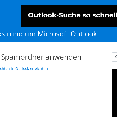
cks rund um Microsoft Outlook
en Spamordner anwenden
Us
hten in Outlook erleichtern!