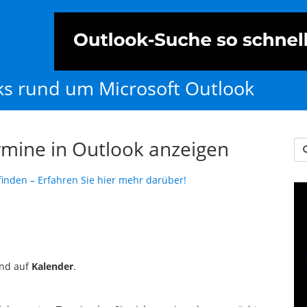
cks rund um Microsoft Outlook
rmine in Outlook anzeigen
Us
finden – Erfahren Sie hier mehr darüber!
and auf
Kalender
.