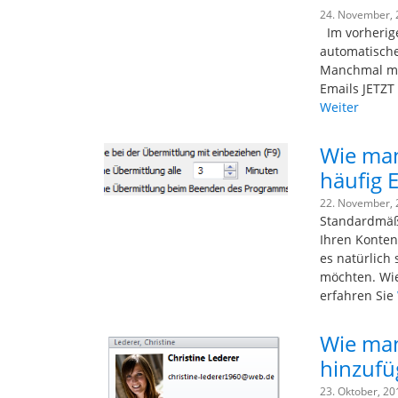
24. November,
Im vorherige
automatische
Manchmal mus
Emails JETZT
Weiter
Wie man
häufig 
22. November,
Standardmäßi
Ihren Konten
es natürlich 
möchten. Wie 
erfahren Sie
Wie man
hinzufü
23. Oktober, 2