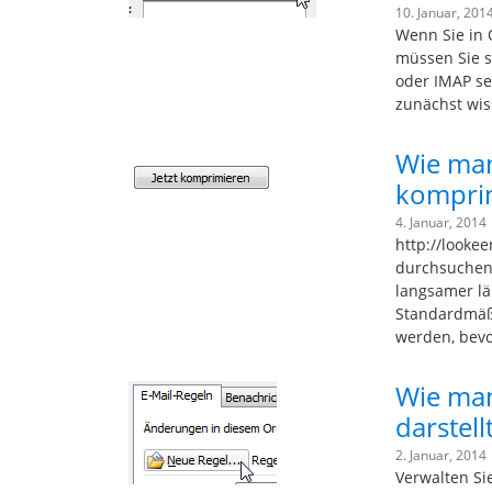
10. Januar, 201
Wenn Sie in 
müssen Sie s
oder IMAP sei
zunächst wis
Wie man
kompri
4. Januar, 2014
http://looke
durchsuchen
langsamer läu
Standardmäßi
werden, bevo
Wie man
darstell
2. Januar, 2014
Verwalten Si