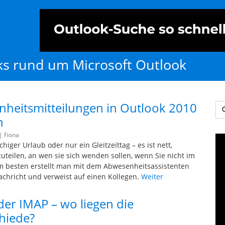
cks rund um Microsoft Outlook
heitsmitteilungen in Outlook 2010
Us
n
 |
Fiona
ger Urlaub oder nur ein Gleitzeittag – es ist nett,
uteilen, an wen sie sich wenden sollen, wenn Sie nicht im
m besten erstellt man mit dem Abwesenheitsassistenten
achricht und verweist auf einen Kollegen.
Weiter
er IMAP – wo liegen die
hiede?