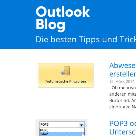
Outlook
Blog
Die besten Tipps und Tri
Abwesen
erstelle
12. März, 2014
Ob mehrwöchi
anderen mitz
Büro sind. A
eine kurze N
POP3 od
Untersc