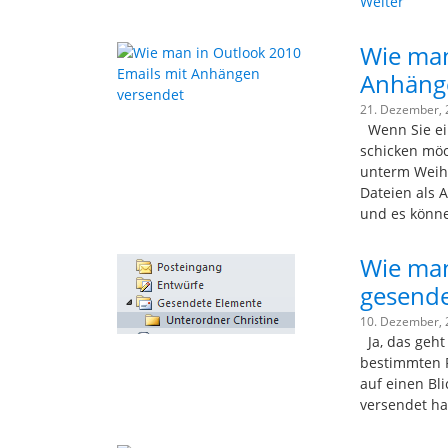
Weiter
Wie man
Anhäng
21. Dezember,
Wenn Sie ein
schicken möc
unterm Weih
Dateien als 
und es kön
Wie man
gesende
10. Dezember,
Ja, das geht 
bestimmten P
auf einen Bl
versendet ha