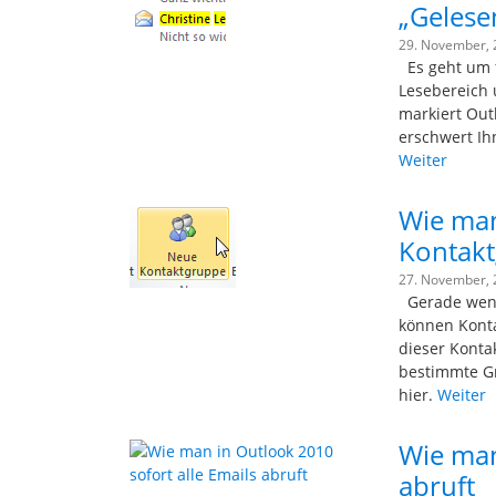
„Gelese
29. November,
Es geht um f
Lesebereich 
markiert Out
erschwert Ih
Weiter
Wie man
Kontaktg
27. November,
Gerade wenn 
können Kontak
dieser Konta
bestimmte Gr
hier.
Weiter
Wie man
abruft