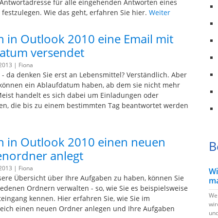
ntwortadresse für alle eingehenden Antworten eines
 festzulegen. Wie das geht, erfahren Sie hier.
Weiter
 in Outlook 2010 eine Email mit
atum versendet
 2013 |
Fiona
- da denken Sie erst an Lebensmittel? Verständlich. Aber
können ein Ablaufdatum haben, ab dem sie nicht mehr
 Meist handelt es sich dabei um Einladungen oder
n, die bis zu einem bestimmten Tag beantwortet werden
 in Outlook 2010 einen neuen
B
nordner anlegt
 2013 |
Fiona
Wi
ere Übersicht über Ihre Aufgaben zu haben, können Sie
ma
hiedenen Ordnern verwalten - so, wie Sie es beispielsweise
Wen
eingang kennen. Hier erfahren Sie, wie Sie im
wir
eich einen neuen Ordner anlegen und Ihre Aufgaben
und