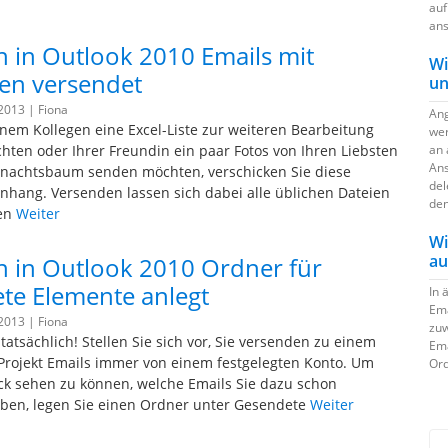
auf
ans
 in Outlook 2010 Emails mit
Wi
en versendet
un
 2013 |
Fiona
Ang
em Kollegen eine Excel-Liste zur weiteren Bearbeitung
wer
hten oder Ihrer Freundin ein paar Fotos von Ihren Liebsten
an 
Ans
nachtsbaum senden möchten, verschicken Sie diese
del
Anhang. Versenden lassen sich dabei alle üblichen Dateien
den
nen
Weiter
Wi
au
 in Outlook 2010 Ordner für
te Elemente anlegt
In 
Ema
 2013 |
Fiona
zuw
tatsächlich! Stellen Sie sich vor, Sie versenden zu einem
Ema
rojekt Emails immer von einem festgelegten Konto. Um
Ord
ick sehen zu können, welche Emails Sie dazu schon
ben, legen Sie einen Ordner unter Gesendete
Weiter