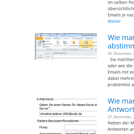
im selben Po
übersichtlic
Emails je na
Weiter
Wie man
abstimm
30. Dezember,
Sie möchten
oder wie die 
Emails mit e
dabei mehre
problemlos 
Wie man
Antwort
27. Dezember,
Neben der Mö
Antworten an